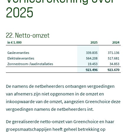
2025
22. Netto-omzet
in € 1.000
2025
2024
Gasleveranties
339.835
371.136
Elektraleveranties
564.208
517.681
Zonnestroom-/laadinstallaties
19.453
34.853
923.496
923.670
De namens de netbeheerders ontvangen vergoedingen
van afnemers zijn niet opgenomen in de omzet en
inkoopwaarde van de omzet, aangezien Greenchoice deze
vergoedingen namens de netbeheerders int.
De gerealiseerde netto-omzet van Greenchoice en haar
groepsmaatschappijen heeft geheel betrekking op