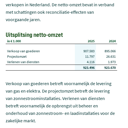
verkopen in Nederland. De netto-omzet bevat in verband
met schattingen ook reconciliatie-effecten van
voorgaande jaren.
Uitsplitsing netto-omzet
in € 1.000
2025
2024
Verkoop van goederen
907.583
895.066
Projectomzet
11.797
26.631
Verlenen van diensten
4.116
1.973
923.496
923.670
Verkoop van goederen betreft voornamelijk de levering
van gas en elektra. De projectomzet betreft de levering
van zonnestroominstallaties. Verlenen van diensten
betreft voornamelijk de opbrengst uit beheer en
onderhoud van zonnestroom- en laadinstallaties voor de
zakelijke markt.