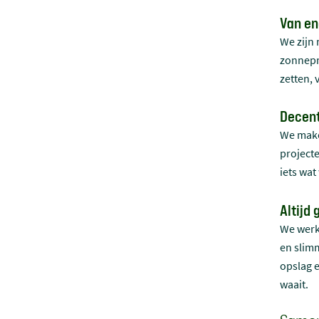
Van en
We zijn 
zonnepro
zetten, 
Decent
We make
projecte
iets wat
Altijd
We werk
en slim
opslag 
waait.