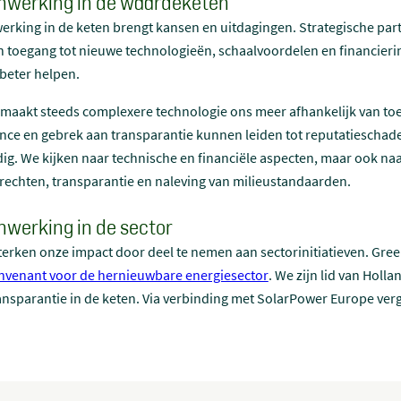
werking in de waardeketen
rking in de keten brengt kansen en uitdagingen. Strategische par
n toegang tot nieuwe technologieën, schaalvoordelen en financier
beter helpen.
 maakt steeds complexere technologie ons meer afhankelijk van toele
nce en gebrek aan transparantie kunnen leiden tot reputatieschad
ig. We kijken naar technische en financiële aspecten, maar ook naar
echten, transparantie en naleving van milieustandaarden.
werking in de sector
terken onze impact door deel te nemen aan sectorinitiatieven. Gre
venant voor de hernieuwbare energiesector
(new window)
. We zijn lid van Hol
ansparantie in de keten. Via verbinding met SolarPower Europe ver