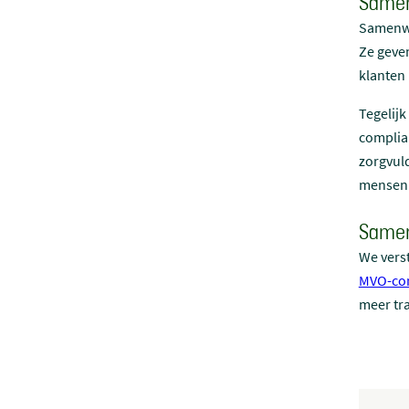
Samen
Samenwe
Ze geve
klanten 
Tegelijk
complia
zorgvuld
mensenr
Samen
We vers
MVO-con
meer tr