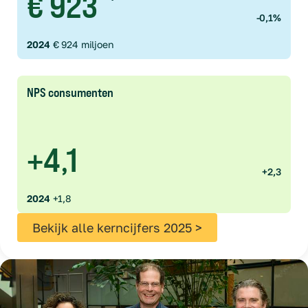
€ 923
-0,1%
2024
€ 924 miljoen
NPS consumenten
+4,1
+2,3
2024
+1,8
Bekijk alle kerncijfers 2025 >